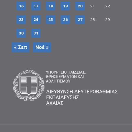
16
17
18
19
20
21
22
23
24
25
26
27
28
29
30
31
« Σεπ
Νοέ »