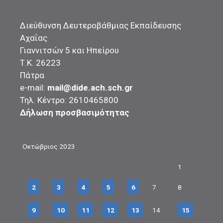
Διεύθυνση Δευτεροβάθμιας Εκπαίδευσης
Αχαΐας
Γιαννιτσών 5 και Ηπείρου
Τ.Κ. 26223
Πάτρα
e-mail:
mail@dide.ach.sch.gr
Τηλ. Κέντρο: 2610465800
Δήλωση προσβασιμότητας
Οκτώβριος 2023
1
2
3
4
5
6
7
8
9
10
11
12
13
14
15