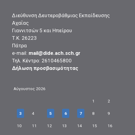
Διεύθυνση Δευτεροβάθμιας Εκπαίδευσης
Αχαΐας
Γιαννιτσών 5 και Ηπείρου
Τ.Κ. 26223
Πάτρα
e-mail:
mail@dide.ach.sch.gr
Τηλ. Κέντρο: 2610465800
Δήλωση προσβασιμότητας
Αύγουστος 2026
1
2
3
4
5
6
7
8
9
10
11
12
13
14
15
16