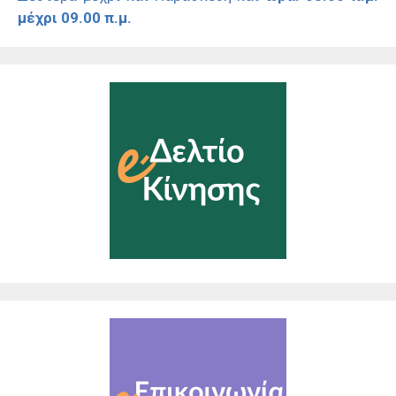
μέχρι 09.00 π.μ.