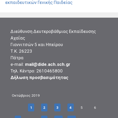
εκπαιδευτικών Γενικής Παιδείας
Διεύθυνση Δευτεροβάθμιας Εκπαίδευσης
Αχαΐας
Γιαννιτσών 5 και Ηπείρου
Τ.Κ. 26223
Πάτρα
e-mail:
mail@dide.ach.sch.gr
Τηλ. Κέντρο: 2610465800
Δήλωση προσβασιμότητας
Οκτώβριος 2019
1
2
3
4
5
6