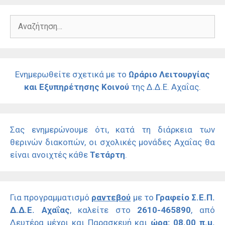
Αναζήτηση
για:
Ενημερωθείτε σχετικά με το
Ωράριο Λειτουργίας
και Εξυπηρέτησης Κοινού
της Δ.Δ.Ε. Αχαΐας.
Σας ενημερώνουμε ότι, κατά τη διάρκεια των
θερινών διακοπών, οι σχολικές μονάδες Αχαΐας θα
είναι ανοιχτές κάθε
Τετάρτη
.
Για προγραμματισμό
ραντεβού
με το
Γραφείο Σ.Ε.Π.
Δ.Δ.Ε. Αχαΐας
, καλείτε στο
2610-465890
, από
Δευτέρα μέχρι και Παρασκευή και
ώρα: 08.00 π.μ.