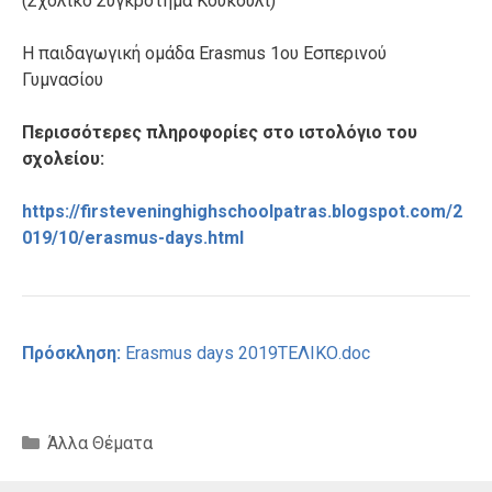
(Σχολικό Συγκρότημα Κουκούλι)
Η παιδαγωγική ομάδα Erasmus
1ου Εσπερινού
Γυμνασίου
Περισσότερες πληροφορίες στο ιστολόγιο του
σχολείου:
https://firsteveninghighschoolpatras.blogspot.com/2
019/10/erasmus-days.html
Πρόσκληση:
Erasmus days 2019ΤΕΛΙΚΟ.doc
Κατηγορίες
Άλλα Θέματα