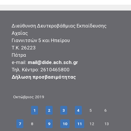
Διεύθυνση Δευτεροβάθμιας Εκπαίδευσης
Αχαΐας
Γιαννιτσών 5 και Ηπείρου
Τ.Κ. 26223
Πάτρα
e-mail:
mail@dide.ach.sch.gr
Τηλ. Κέντρο: 2610465800
Δήλωση προσβασιμότητας
Οκτώβριος 2019
1
2
3
4
5
6
7
8
9
10
11
12
13