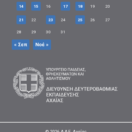
14
15
16
17
18
19
20
21
22
23
24
25
26
27
28
29
30
31
« Σεπ
Νοέ »
© 2026
Δ.Δ.Ε. Αχαΐας