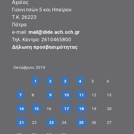
Αχαΐας
Γιαννιτσών 5 και Ηπείρου
Τ.Κ. 26223
Πάτρα
e-mail:
mail@dide.ach.sch.gr
Τηλ. Κέντρο: 2610465800
Δήλωση προσβασιμότητας
Οκτώβριος 2019
1
2
3
4
5
6
7
8
9
10
11
12
13
14
15
16
17
18
19
20
21
22
23
24
25
26
27