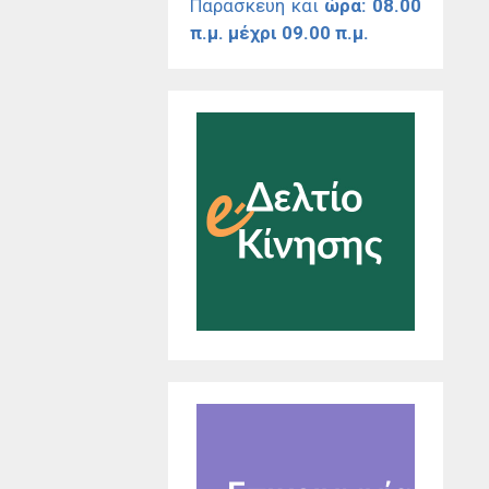
Παρασκευή και
ώρα: 08.00
π.μ. μέχρι 09.00 π.μ.