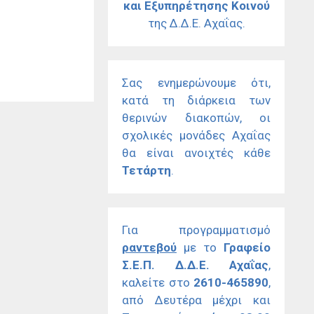
και Εξυπηρέτησης Κοινού
της Δ.Δ.Ε. Αχαΐας.
Σας ενημερώνουμε ότι,
κατά τη διάρκεια των
θερινών διακοπών, οι
σχολικές μονάδες Αχαΐας
θα είναι ανοιχτές κάθε
Τετάρτη
.
Για προγραμματισμό
ραντεβού
με το
Γραφείο
Σ.Ε.Π. Δ.Δ.Ε. Αχαΐας
,
καλείτε στο
2610-465890
,
από Δευτέρα μέχρι και