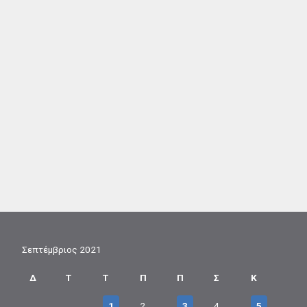
Σεπτέμβριος 2021
Δ
Τ
Τ
Π
Π
Σ
Κ
1
2
3
4
5