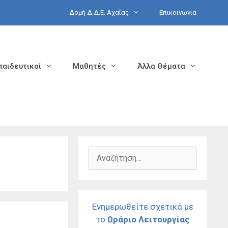
Δομή Δ.Δ.Ε. Αχαΐας
Επικοινωνία
παιδευτικοί
Μαθητές
Άλλα Θέματα
Αναζήτηση
για:
Ενημερωθείτε σχετικά με
το
Ωράριο Λειτουργίας