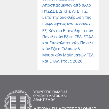
Αποσπασμένων από άλλο
ΠΥΣΔΕ ΕΙΔΙΚΗΣ ΑΓΩΓΗΣ,
μετά την ολοκλήρωση της
ημερομηνίας ενστάνσεων
Εξ. Κέντρα Επαναληπτικών
Πανελ/κών Εξετ. ΓΕΛ, ΕΠΑΛ
και Επαναληπτικών Πανελ/
κών Εξετ. Ειδικών &
Μουσικών Μαθημάτων ΓΕΛ
και ΕΠΑΛ έτους 2026