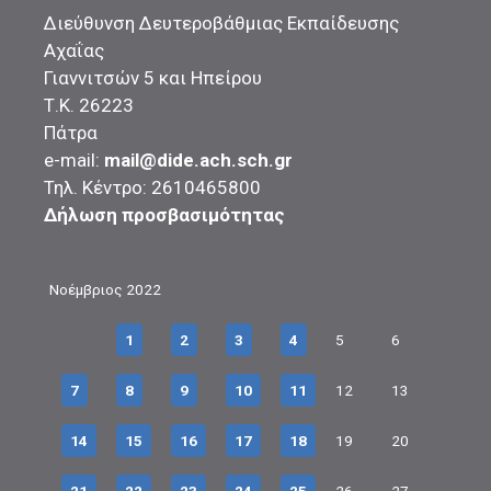
Διεύθυνση Δευτεροβάθμιας Εκπαίδευσης
Αχαΐας
Γιαννιτσών 5 και Ηπείρου
Τ.Κ. 26223
Πάτρα
e-mail:
mail@dide.ach.sch.gr
Τηλ. Κέντρο: 2610465800
Δήλωση προσβασιμότητας
Νοέμβριος 2022
1
2
3
4
5
6
7
8
9
10
11
12
13
14
15
16
17
18
19
20