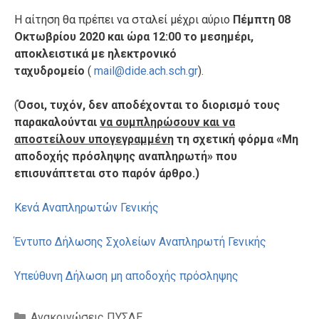
Η αίτηση θα πρέπει να σταλεί μέχρι αύριο
Πέμπτη 08
Οκτωβρίου 2020 και ώρα 12:00 το μεσημέρι,
αποκλειστικά με ηλεκτρονικό
ταχυδρομείο
(
mail@dide.ach.sch.gr
).
(
Όσοι, τυχόν, δεν αποδέχονται το διορισμό τους
παρακαλούνται
να συμπληρώσουν και να
αποστείλουν υπογεγραμμένη
τη σχετική φόρμα «Μη
αποδοχής πρόσληψης αναπληρωτή» που
επισυνάπτεται στο παρόν άρθρο
.)
Κενά Αναπληρωτών Γενικής
Έντυπο Δήλωσης Σχολείων Αναπληρωτή Γενικής
Yπεύθυνη Δήλωση μη αποδοχής πρόσληψης
Κατηγορίες
Ανακοινώσεις ΠΥΣΔΕ