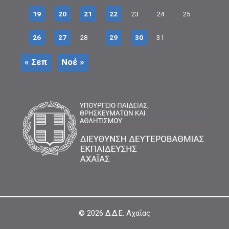
19
20
21
22
23
24
25
26
27
28
29
30
31
« Σεπ
Νοέ »
© 2026
Δ.Δ.Ε. Αχαΐας