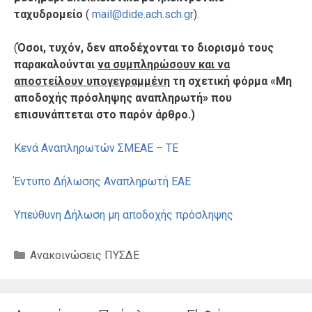
ταχυδρομείο
(
mail@dide.ach.sch.gr
).
(
Όσοι, τυχόν, δεν αποδέχονται το διορισμό τους
παρακαλούνται
να συμπληρώσουν και να
αποστείλουν υπογεγραμμένη
τη σχετική φόρμα «Μη
αποδοχής πρόσληψης αναπληρωτή» που
επισυνάπτεται στο παρόν άρθρο
.)
Κενά Αναπληρωτών ΣΜΕΑΕ – ΤΕ
Έντυπο Δήλωσης Αναπληρωτή ΕΑΕ
Yπεύθυνη Δήλωση μη αποδοχής πρόσληψης
Κατηγορίες
Ανακοινώσεις ΠΥΣΔΕ