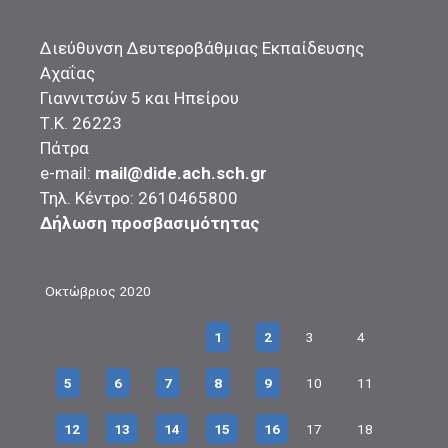
Διεύθυνση Δευτεροβάθμιας Εκπαίδευσης
Αχαΐας
Γιαννιτσών 5 και Ηπείρου
Τ.Κ. 26223
Πάτρα
e-mail:
mail@dide.ach.sch.gr
Τηλ. Κέντρο: 2610465800
Δήλωση προσβασιμότητας
Οκτώβριος 2020
1
2
3
4
5
6
7
8
9
10
11
12
13
14
15
16
17
18