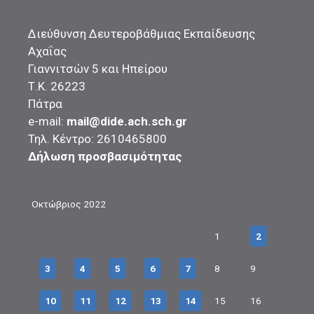
Διεύθυνση Δευτεροβάθμιας Εκπαίδευσης
Αχαΐας
Γιαννιτσών 5 και Ηπείρου
Τ.Κ. 26223
Πάτρα
e-mail:
mail@dide.ach.sch.gr
Τηλ. Κέντρο: 2610465800
Δήλωση προσβασιμότητας
Οκτώβριος 2022
1
2
3
4
5
6
7
8
9
10
11
12
13
14
15
16