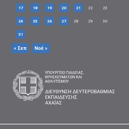
17
18
19
20
21
22
23
24
25
26
27
28
29
30
31
« Σεπ
Νοέ »