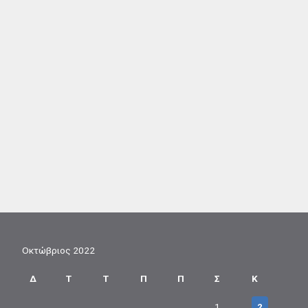
Οκτώβριος 2022
Δ
Τ
Τ
Π
Π
Σ
Κ
1
2