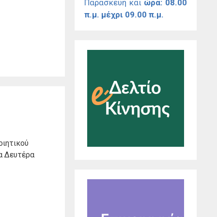
Παρασκευή και
ώρα: 08.00
π.μ. μέχρι 09.00 π.μ.
οιητικού
ρα Δευτέρα