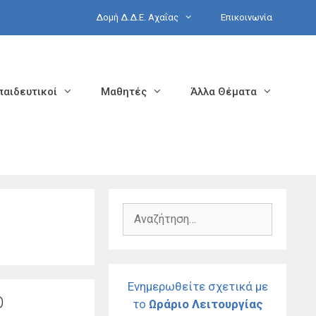
Δομή Δ.Δ.Ε. Αχαΐας
Επικοινωνία
παιδευτικοί
Μαθητές
Άλλα Θέματα
Αναζήτηση
για:
Ενημερωθείτε σχετικά με
Ο
το
Ωράριο Λειτουργίας