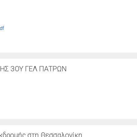
df
Σ 3ΟΥ ΓΕΛ ΠΑΤΡΩΝ
κδρομής στη Θεσσαλονίκη