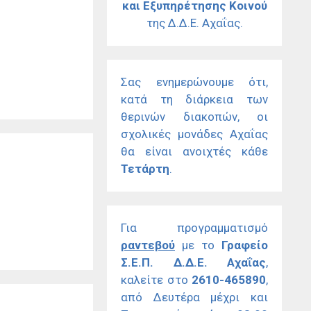
και Εξυπηρέτησης Κοινού
της Δ.Δ.Ε. Αχαΐας.
Σας ενημερώνουμε ότι,
κατά τη διάρκεια των
θερινών διακοπών, οι
σχολικές μονάδες Αχαΐας
θα είναι ανοιχτές κάθε
Τετάρτη
.
Για προγραμματισμό
ραντεβού
με το
Γραφείο
Σ.Ε.Π. Δ.Δ.Ε. Αχαΐας
,
καλείτε στο
2610-465890
,
από Δευτέρα μέχρι και