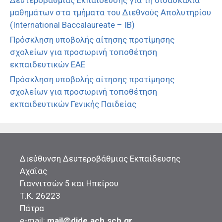
Δευτεροβάθμιας Εκπαίδευσης για τη διδασκαλία
μαθημάτων στα τμήματα του Διεθνούς Απολυτηρίου
(International Baccalaureate – IB)
Πρόσκληση υποβολής αίτησης προτίμησης
σχολείων για προσωρινή τοποθέτηση
εκπαιδευτικών ΕΑΕ
Πρόσκληση υποβολής αίτησης προτίμησης
σχολείων για προσωρινή τοποθέτηση
εκπαιδευτικών Γενικής Παιδείας
Διεύθυνση Δευτεροβάθμιας Εκπαίδευσης
Αχαΐας
Γιαννιτσών 5 και Ηπείρου
Τ.Κ. 26223
Πάτρα
e-mail:
mail@dide.ach.sch.gr