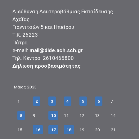
Διεύθυνση Δευτεροβάθμιας Εκπαίδευσης
Αχαΐας
Γιαννιτσών 5 και Ηπείρου
Τ.Κ. 26223
Πάτρα
e-mail:
mail@dide.ach.sch.gr
Τηλ. Κέντρο: 2610465800
Δήλωση προσβασιμότητας
Μάιος 2023
1
2
3
4
5
6
7
8
9
10
11
12
13
14
15
16
17
18
19
20
21