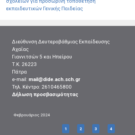
σχολείων για προσωρινή τοποθέτηση
εκπαιδευτικών Γενικής Παιδείας
Διεύθυνση Δευτεροβάθμιας Εκπαίδευσης
Αχαΐας
Γιαννιτσών 5 και Ηπείρου
Τ.Κ. 26223
Πάτρα
e-mail:
mail@dide.ach.sch.gr
Τηλ. Κέντρο: 2610465800
Δήλωση προσβασιμότητας
Φεβρουάριος 2024
1
2
3
4