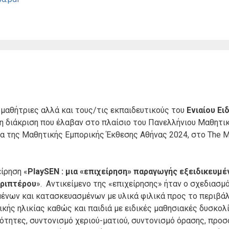
 μαθήτριες αλλά και τους/τις εκπαιδευτικούς του
Ενιαίου Ει
η διάκριση που έλαβαν στο πλαίσιο του Πανελλήνιου Μαθητι
ια της Μαθητικής Εμπορικής Έκθεσης Αθήνας 2024, στο The M
είρηση «
PlaySEN : μια «επιχείρηση» παραγωγής εξειδικευμ
ριπτέρου
». Αντικείμενο της «επιχείρησης» ήταν ο σχεδιασμ
μένων και κατασκευασμένων με υλικά φιλικά προς το περιβάλ
κής ηλικίας καθώς και παιδιά με ειδικές μαθησιακές δυσκολί
ότητες, συντονισμό χεριού-ματιού, συντονισμό όρασης, προσ