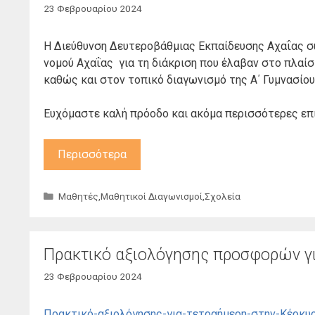
23 Φεβρουαρίου 2024
Η Διεύθυνση Δευτεροβάθμιας Εκπαίδευσης Αχαΐας συ
νομού Αχαΐας για τη διάκριση που έλαβαν στο πλαί
καθώς και στον τοπικό διαγωνισμό της Α΄ Γυμνασίου
Ευχόμαστε καλή πρόοδο και ακόμα περισσότερες επι
Περισσότερα
Κατηγορίες
Μαθητές
,
Μαθητικοί Διαγωνισμοί
,
Σχολεία
Πρακτικό αξιολόγησης προσφορών γ
23 Φεβρουαρίου 2024
Πρακτικό-αξιολόγησης-για-τετραήμερη-στην-Κέρκυρ