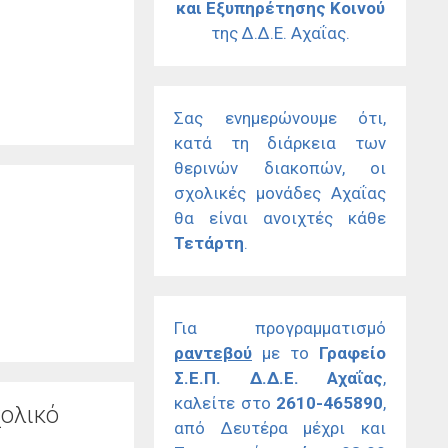
και Εξυπηρέτησης Κοινού
της Δ.Δ.Ε. Αχαΐας.
Σας ενημερώνουμε ότι,
κατά τη διάρκεια των
θερινών διακοπών, οι
σχολικές μονάδες Αχαΐας
θα είναι ανοιχτές κάθε
Τετάρτη
.
Για προγραμματισμό
ραντεβού
με το
Γραφείο
Σ.Ε.Π. Δ.Δ.Ε. Αχαΐας
,
καλείτε στο
2610-465890
,
χολικό
από Δευτέρα μέχρι και