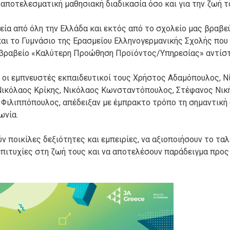
αποτελεσματική μαθησιακή διαδικασία όσο και για την ζωή τ
εία από όλη την Ελλάδα και εκτός από το σχολείο μας βραβε
και το Γυμνάσιο της Ερασμείου Ελληνογερμανικής Σχολής που
 βραβείο «Καλύτερη Προώθηση Προϊόντος/Υπηρεσίας» αντίστ
αι οι εμπνευστές εκπαιδευτικοί τους Χρήστος Αδαμόπουλος, Ν
Νικόλαος Κρίκης, Νικόλαος Κωνσταντόπουλος, Στέφανος Νικ
 Φιλιππόπουλος, απέδειξαν με έμπρακτο τρόπο τη σημαντική
ωνία.
ν ποικίλες δεξιότητες και εμπειρίες, να αξιοποιήσουν το τα
 επιτυχίες στη ζωή τους και να αποτελέσουν παράδειγμα προς 