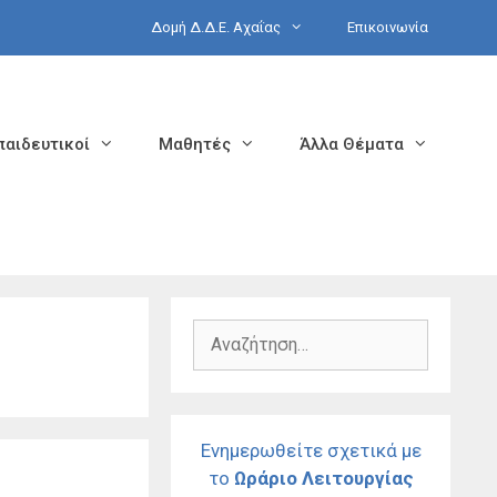
Δομή Δ.Δ.Ε. Αχαΐας
Επικοινωνία
παιδευτικοί
Μαθητές
Άλλα Θέματα
Αναζήτηση
για:
Ενημερωθείτε σχετικά με
το
Ωράριο Λειτουργίας