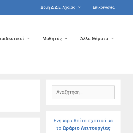
Δομή Δ.Δ.Ε. Αχαΐας
Επικοινωνία
παιδευτικοί
Μαθητές
Άλλα Θέματα
Αναζήτηση
για:
Ενημερωθείτε σχετικά με
το
Ωράριο Λειτουργίας