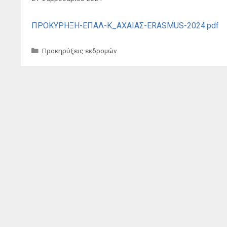
ΠΡΟΚΥΡΗΞΗ-ΕΠΑΛ-Κ_ΑΧΑΙΑΣ-ERASMUS-2024.pdf
Κατηγορίες
Προκηρύξεις εκδρομών