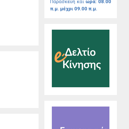
Παρασκευή και
ώρα: 08.00
π.μ. μέχρι 09.00 π.μ.