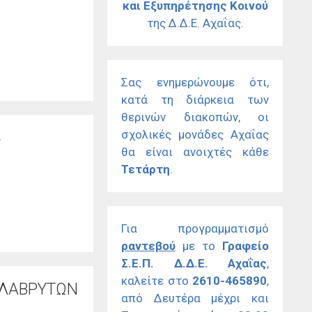
και Εξυπηρέτησης Κοινού
της Δ.Δ.Ε. Αχαΐας.
Σας ενημερώνουμε ότι,
κατά τη διάρκεια των
θερινών διακοπών, οι
σχολικές μονάδες Αχαΐας
4
θα είναι ανοιχτές κάθε
Τετάρτη
.
Για προγραμματισμό
ραντεβού
με το
Γραφείο
Σ.Ε.Π. Δ.Δ.Ε. Αχαΐας
,
καλείτε στο
2610-465890
,
ΑΛΑΒΡΥΤΩΝ
από Δευτέρα μέχρι και