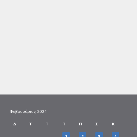
Φεβρουάριος 2024
Δ
Τ
Τ
Π
Π
Σ
Κ
1
2
3
4