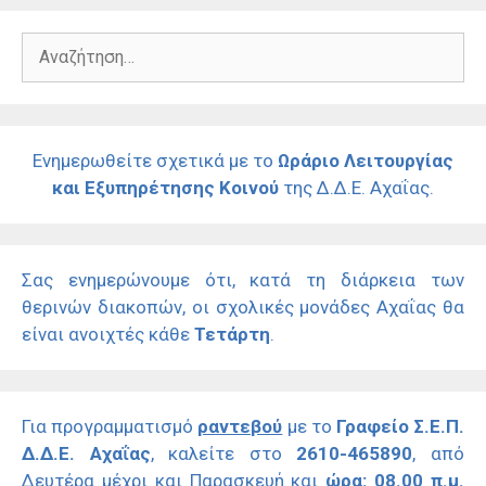
Αναζήτηση
για:
Ενημερωθείτε σχετικά με το
Ωράριο Λειτουργίας
και Εξυπηρέτησης Κοινού
της Δ.Δ.Ε. Αχαΐας.
Σας ενημερώνουμε ότι, κατά τη διάρκεια των
θερινών διακοπών, οι σχολικές μονάδες Αχαΐας θα
είναι ανοιχτές κάθε
Τετάρτη
.
Για προγραμματισμό
ραντεβού
με το
Γραφείο Σ.Ε.Π.
Δ.Δ.Ε. Αχαΐας
, καλείτε στο
2610-465890
, από
Δευτέρα μέχρι και Παρασκευή και
ώρα: 08.00 π.μ.