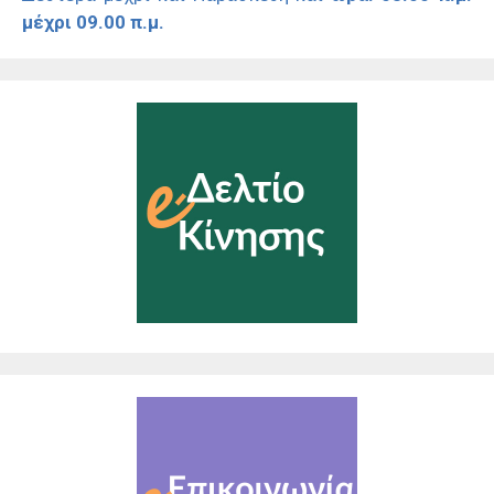
μέχρι 09.00 π.μ.