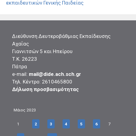
εκπαιδευτικών Γενικής Παιδείας
Διεύθυνση Δευτεροβάθμιας Εκπαίδευσης
Αχαΐας
Γιαννιτσών 5 και Ηπείρου
Τ.Κ. 26223
Πάτρα
e-mail:
mail@dide.ach.sch.gr
Τηλ. Κέντρο: 2610465800
Δήλωση προσβασιμότητας
Μάιος 2023
1
2
3
4
5
6
7