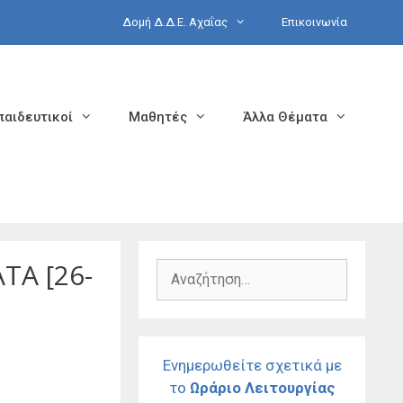
Δομή Δ.Δ.Ε. Αχαΐας
Επικοινωνία
παιδευτικοί
Μαθητές
Άλλα Θέματα
ΤΑ [26-
Αναζήτηση
για:
Ενημερωθείτε σχετικά με
το
Ωράριο Λειτουργίας