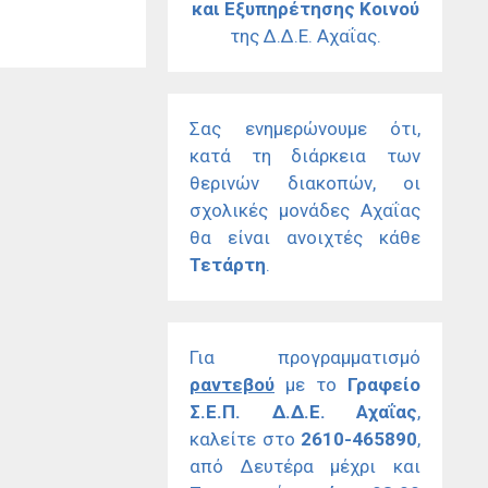
και Εξυπηρέτησης Κοινού
της Δ.Δ.Ε. Αχαΐας.
Σας ενημερώνουμε ότι,
κατά τη διάρκεια των
θερινών διακοπών, οι
σχολικές μονάδες Αχαΐας
θα είναι ανοιχτές κάθε
Τετάρτη
.
Για προγραμματισμό
ραντεβού
με το
Γραφείο
Σ.Ε.Π. Δ.Δ.Ε. Αχαΐας
,
καλείτε στο
2610-465890
,
από Δευτέρα μέχρι και