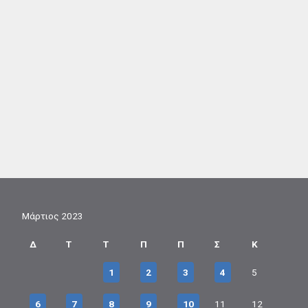
Μάρτιος 2023
Δ
Τ
Τ
Π
Π
Σ
Κ
1
2
3
4
5
6
7
8
9
10
11
12