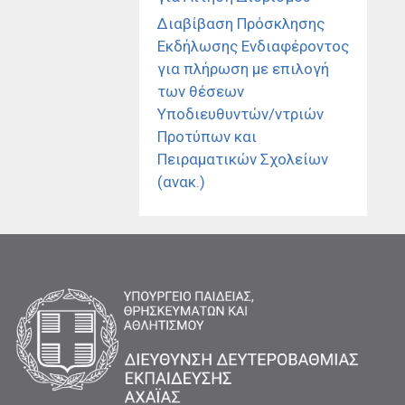
Διαβίβαση Πρόσκλησης
Εκδήλωσης Ενδιαφέροντος
για πλήρωση με επιλογή
των θέσεων
Υποδιευθυντών/ντριών
Προτύπων και
Πειραματικών Σχολείων
(ανακ.)