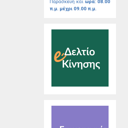
Παρασκευή και
ώρα: 08.00
π.μ. μέχρι 09.00 π.μ.