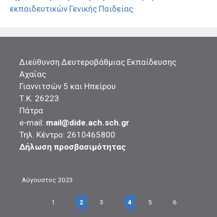
εκπαιδευτικών Γενικής Παιδείας
Διεύθυνση Δευτεροβάθμιας Εκπαίδευσης
Αχαΐας
Γιαννιτσών 5 και Ηπείρου
Τ.Κ. 26223
Πάτρα
e-mail:
mail@dide.ach.sch.gr
Τηλ. Κέντρο: 2610465800
Δήλωση προσβασιμότητας
Αύγουστος 2023
1
2
3
4
5
6