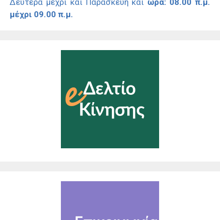
Δευτέρα μέχρι και Παρασκευή και
ώρα: 08.00 π.μ.
μέχρι 09.00 π.μ.