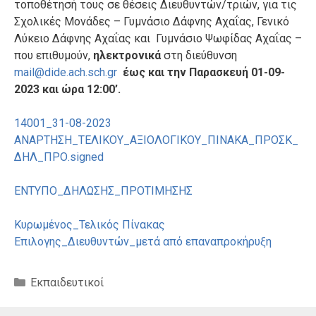
τοποθέτησή τους σε θέσεις Διευθυντών/τριών, για τις
Σχολικές Μονάδες – Γυμνάσιο Δάφνης Αχαΐας, Γενικό
Λύκειο Δάφνης Αχαΐας και Γυμνάσιο Ψωφίδας Αχαΐας –
που επιθυμούν,
ηλεκτρονικά
στη διεύθυνση
mail@dide.ach.sch.gr
έως και την Παρασκευή 01-09-
2023 και ώρα 12:00’.
14001_31-08-2023
ΑΝΑΡΤΗΣΗ_ΤΕΛΙΚΟΥ_ΑΞΙΟΛΟΓΙΚΟΥ_ΠΙΝΑΚΑ_ΠΡΟΣΚ_
ΔΗΛ_ΠΡΟ.signed
ΕΝΤΥΠΟ_ΔΗΛΩΣΗΣ_ΠΡΟΤΙΜΗΣΗΣ
Κυρωμένος_Τελικός Πίνακας
Επιλογης_Διευθυντών_μετά από επαναπροκήρυξη
Κατηγορίες
Εκπαιδευτικοί