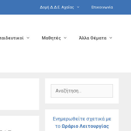
Δομή Δ.Δ.Ε. Αχαΐας
Επικοινωνία
παιδευτικοί
Μαθητές
Άλλα Θέματα
Αναζήτηση
για:
Ενημερωθείτε σχετικά με
το
Ωράριο Λειτουργίας