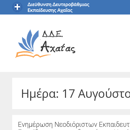
Μετάβαση
σε
περιεχόμενο
Ημέρα:
17 Αυγούστ
Ενημέρωση Νεοδιόριστων Εκπαιδευτ