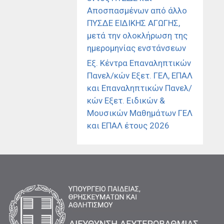
Αποσπασμένων από άλλο
ΠΥΣΔΕ ΕΙΔΙΚΗΣ ΑΓΩΓΗΣ,
μετά την ολοκλήρωση της
ημερομηνίας ενστάνσεων
Εξ. Κέντρα Επαναληπτικών
Πανελ/κών Εξετ. ΓΕΛ, ΕΠΑΛ
και Επαναληπτικών Πανελ/
κών Εξετ. Ειδικών &
Μουσικών Μαθημάτων ΓΕΛ
και ΕΠΑΛ έτους 2026