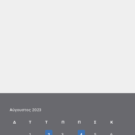
Αύγουστος 2023
Δ
Τ
Τ
Π
Π
Σ
Κ
1
2
3
4
5
6