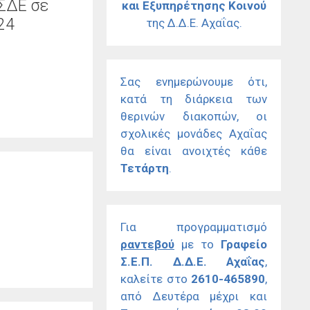
ΣΔΕ σε
και Εξυπηρέτησης Κοινού
24
της Δ.Δ.Ε. Αχαΐας.
Σας ενημερώνουμε ότι,
κατά τη διάρκεια των
θερινών διακοπών, οι
σχολικές μονάδες Αχαΐας
θα είναι ανοιχτές κάθε
Τετάρτη
.
Για προγραμματισμό
ραντεβού
με το
Γραφείο
Σ.Ε.Π. Δ.Δ.Ε. Αχαΐας
,
καλείτε στο
2610-465890
,
από Δευτέρα μέχρι και