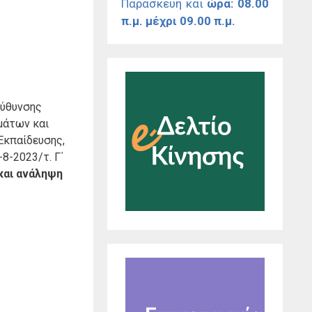
Παρασκευή και
ώρα: 08.00
π.μ. μέχρι 09.00 π.μ.
εύθυνσης
μάτων και
Εκπαίδευσης,
8-2023/τ. Γ΄
και ανάληψη